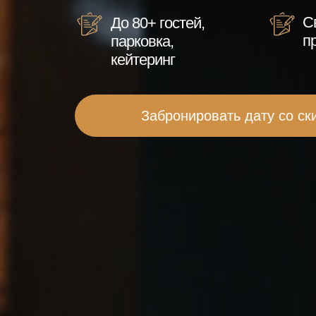
С
До 80+ гостей,
п
парковка,
кейтеринг
Забронировать дату со ск