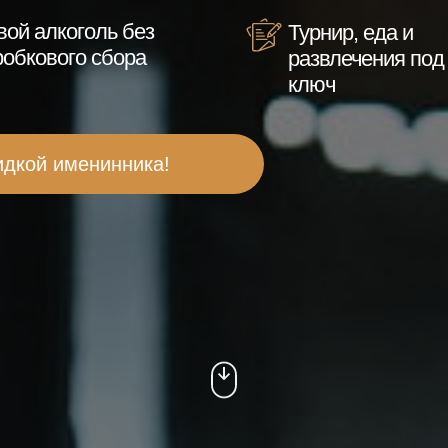
вой алкоголь без
Турнир, еда и
робкового сбора
развлечения под
ключ
идкой именинника!